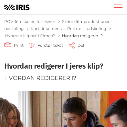
POV-filmskolen for elever
Større filmproduktioner -
udskoling
Kort dokumentar: Portræt - udskoling
Tilbage til
Hvordan klipper I filmen?
Hvordan redigerer I?
Print
Forstør tekst
Del
Hvordan redigerer I jeres klip?
HVORDAN REDIGERER I?