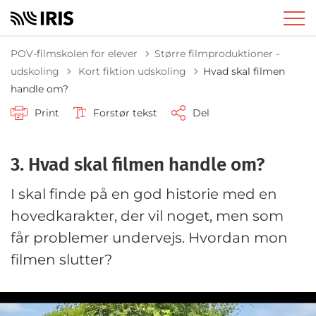
POV-filmskolen for elever
Større filmproduktioner -
Tilbage til
udskoling
Kort fiktion udskoling
Hvad skal filmen
handle om?
Print
Forstør tekst
Del
3. Hvad skal filmen handle om?
I skal finde på en god historie med en
hovedkarakter, der vil noget, men som
får problemer undervejs. Hvordan mon
filmen slutter?