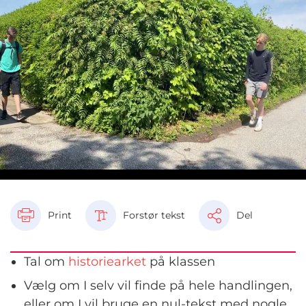
Print
Forstør tekst
Del
Tal om
historiearket
på klassen
Vælg om I selv vil finde på hele handlingen,
eller om I vil bruge en nul-tekst med nogle