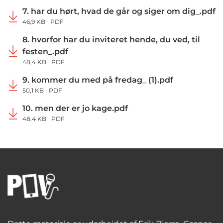
7. har du hørt, hvad de går og siger om dig_.pdf
46,9 KB
PDF
8. hvorfor har du inviteret hende, du ved, til
festen_.pdf
48,4 KB
PDF
9. kommer du med på fredag_ (1).pdf
50,1 KB
PDF
10. men der er jo kage.pdf
48,4 KB
PDF