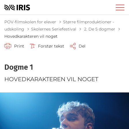
POV-filmskolen for elever
Større filmproduktioner -
Tilbage til
udskoling
Skolernes Seriefestival
2. De 5 dogmer
Hovedkarakteren vil noget
Print
Forstør tekst
Del
Dogme 1
HOVEDKARAKTEREN VIL NOGET