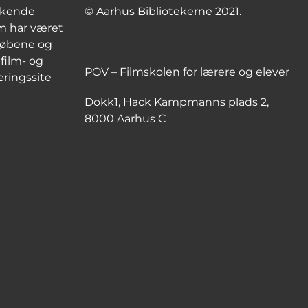
irkende
© Aarhus Bibliotekerne 2021.
om har været
rløbene og
 film- og
POV – Filmskolen for lærere og elever
æringssite
Dokk1, Hack Kampmanns plads 2,
8000 Aarhus C