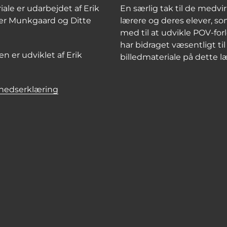
ale er udarbejdet af Erik
En særlig tak til de medv
per Munkgaard og Ditte
lærere og deres elever, s
med til at udvikle POV-fo
har bidraget væsentligt til
 er udviklet af Erik
billedmateriale på dette l
hedserklæring