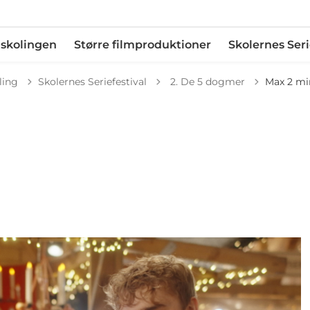
dskolingen
Større filmproduktioner
Skolernes Seri
Tilbage til
ling
Skolernes Seriefestival
2. De 5 dogmer
Max 2 mi