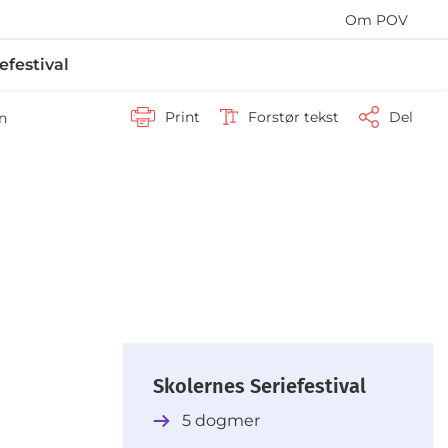
Om POV
efestival
Print
Forstør tekst
Del
n
Skolernes Seriefestival
5 dogmer